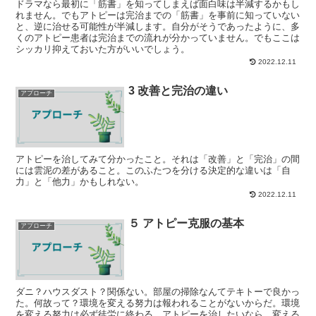
ドラマなら最初に「筋書」を知ってしまえば面白味は半減するかもし
れません。でもアトピーは完治までの「筋書」を事前に知っていない
と、逆に治せる可能性が半減します。自分がそうであったように、多
くのアトピー患者は完治までの流れが分かっていません。でもここは
シッカリ抑えておいた方がいいでしょう。
2022.12.11
3 改善と完治の違い
アプローチ
アトピーを治してみて分かったこと。それは「改善」と「完治」の間
には雲泥の差があること。このふたつを分ける決定的な違いは「自
力」と「他力」かもしれない。
2022.12.11
５ アトピー克服の基本
アプローチ
ダニ？ハウスダスト？関係ない。部屋の掃除なんてテキトーで良かっ
た。何故って？環境を変える努力は報われることがないからだ。環境
を変える努力は必ず徒労に終わる。アトピーを治したいなら、変える