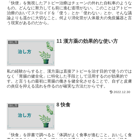
「快便」を無視したアトピー治療はチェーンの外れた自転車のような
もの。どんなに努力しても前に進む道理がない。このことはアトピー
治療のおいてステロイドを「使う」とか「使わない」とか、そんな議
論よりも遥かに大切なこと。何より消化管が人体最大の免疫臓器と言
う現実があるのだから。
11 漢方薬の効果的な使い方
治し方
私の経験からすると、漢方薬は直接アトピーを治す目的で使うのでは
なく「胃腸の健全化」に特化した手段として活用するのが効果的で
す。と言うもの最初に胃腸の働きを健全化させることで、自ずと皮膚
の炎症を抑える流れを作るのが確実な方法だからです。
2022.12.30
8 快食
治し方
「快食」を辞書で調べると「体調がよく食事が進むこと。おいしく食