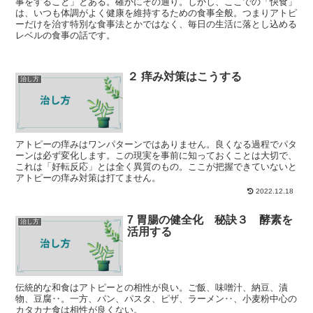
事をすること」とある。確かにその通り。しかし、ここでの「快食」
は、いつも体調がよく健康を維持するための食事全般。つまりアトピ
ーだけを治す特別な食事法とかではなく、毎日の生活に落とし込める
レベルの食事の話です。
２ 痒み対策はこうする
治し方
アトピーの痒みはワンパターンではありません。良くなる過程でパタ
ーンは必ず変化します。この現実を事前に知っておくことは大切で、
これは「好転反応」とは全く異質のもの。ここが把握できていないと
アトピーの痒み対策は打てません。
2022.12.18
7 胃腸の健全化 秘訣３ 酵素を
治し方
活用する
伝統的な和食はアトピーとの相性が良い。ご飯、味噌汁、納豆、漬
物、豆腐‥。一方、パン、パスタ、ピザ、ラーメン‥、小麦粉中心の
カタカナ食は相性が良くない。