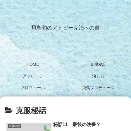
飛鳥旬のアトピー完治への道
HOME
克服秘話
アプローチ
治し方
プロフィール
飛鳥プロデュース
克服秘話
秘話11 最後の晩餐？
克服秘話