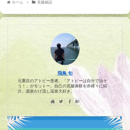
ホーム
克服秘話
飛鳥 旬
元重症のアトピー患者。「アトピーは自分で治そ
う！」がモットー。自己の克服体験を赤裸々に紹
介。源泉かけ流し温泉大好き。