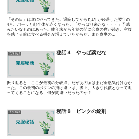
「その日」は遂にやってきた。退院してから丸1年が経過した翌年の
4月。バーッと顔全体が赤くなった。「やっぱり来たな・・・」予感
みたいなものはあった。昨年末から年始の間に会食の席が続き、空腹
を感じる前に食べる機会が増えていたからだ。また食事の...
秘話４ やっぱ薬だな
克服秘話
振り返ると、ここが最初の分岐点。だがあの頃はまだ全然気付けなか
った。この最初のボタンの掛け違いは、後々、大きな代償となって返
ってくることになる。何が間違いだったのか？
秘話８ ピンクの錠剤
克服秘話