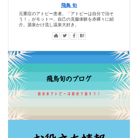
飛鳥 旬
元重症のアトピー患者。「アトピーは自分で治そ
う！」がモットー。自己の克服体験を赤裸々に紹
介。源泉かけ流し温泉大好き。